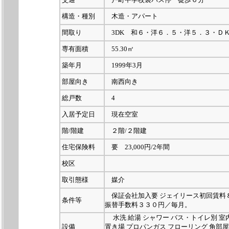
構造・種別
木造・アパート
間取り
3DK 和６・洋６．５・洋５．３・Ｄ
専有面積
55.30㎡
築年月
1999年3月
部屋向き
南西向き
総戸数
4
入居予定日
現在空室
階/階建
２階/２階建
住宅保険料
要 23,000円/2年間
校区
取引態様
媒介
保証会社加入要 ジェイリース初回賃料
条件等
振替手数料３３０円／毎月。
水洗 給湯 シャワー バス・トイレ別 室
設備
置き場 プロパンガス フローリング 角部屋