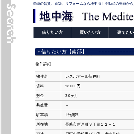
長崎の賃貸、新築、リフォームなら地中海！不動産の売買から
借りたい方
買いたい方
建てたい
借りたい方【南部】
物件詳細
物件名
レスポアール新戸町
賃料
58,000円
敷金
3.0ヶ月
共益費
－
駐車場
1台無料
所在地
長崎市新戸町３丁目１２－１
交通
戸町中学校裏バス停 徒歩６分